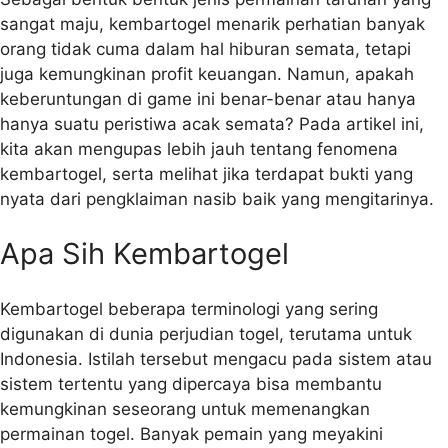
sangat maju, kembartogel menarik perhatian banyak
orang tidak cuma dalam hal hiburan semata, tetapi
juga kemungkinan profit keuangan. Namun, apakah
keberuntungan di game ini benar-benar atau hanya
hanya suatu peristiwa acak semata? Pada artikel ini,
kita akan mengupas lebih jauh tentang fenomena
kembartogel, serta melihat jika terdapat bukti yang
nyata dari pengklaiman nasib baik yang mengitarinya.
Apa Sih Kembartogel
Kembartogel beberapa terminologi yang sering
digunakan di dunia perjudian togel, terutama untuk
Indonesia. Istilah tersebut mengacu pada sistem atau
sistem tertentu yang dipercaya bisa membantu
kemungkinan seseorang untuk memenangkan
permainan togel. Banyak pemain yang meyakini