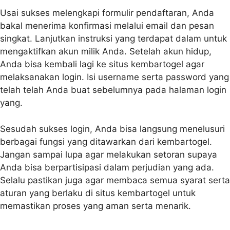
Usai sukses melengkapi formulir pendaftaran, Anda
bakal menerima konfirmasi melalui email dan pesan
singkat. Lanjutkan instruksi yang terdapat dalam untuk
mengaktifkan akun milik Anda. Setelah akun hidup,
Anda bisa kembali lagi ke situs kembartogel agar
melaksanakan login. Isi username serta password yang
telah telah Anda buat sebelumnya pada halaman login
yang.
Sesudah sukses login, Anda bisa langsung menelusuri
berbagai fungsi yang ditawarkan dari kembartogel.
Jangan sampai lupa agar melakukan setoran supaya
Anda bisa berpartisipasi dalam perjudian yang ada.
Selalu pastikan juga agar membaca semua syarat serta
aturan yang berlaku di situs kembartogel untuk
memastikan proses yang aman serta menarik.