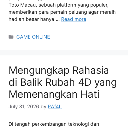
Toto Macau, sebuah platform yang populer,
memberikan para pemain peluang agar meraih
hadiah besar hanya …
Read more
Categories
GAME ONLINE
Mengungkap Rahasia
di Balik Rubah 4D yang
Memenangkan Hati
July 31, 2026
by
RAf4L
Di tengah perkembangan teknologi dan