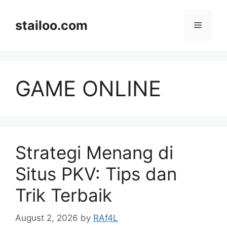
Skip
to
stailoo.com
Menu
content
GAME ONLINE
Strategi Menang di
Situs PKV: Tips dan
Trik Terbaik
August 2, 2026
by
RAf4L