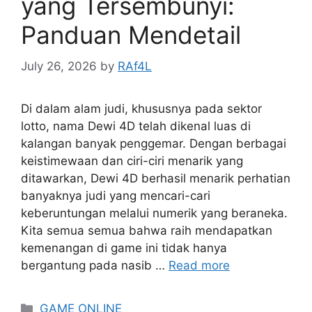
yang Tersembunyi:
Panduan Mendetail
July 26, 2026
by
RAf4L
Di dalam alam judi, khususnya pada sektor
lotto, nama Dewi 4D telah dikenal luas di
kalangan banyak penggemar. Dengan berbagai
keistimewaan dan ciri-ciri menarik yang
ditawarkan, Dewi 4D berhasil menarik perhatian
banyaknya judi yang mencari-cari
keberuntungan melalui numerik yang beraneka.
Kita semua semua bahwa raih mendapatkan
kemenangan di game ini tidak hanya
bergantung pada nasib …
Read more
Categories
GAME ONLINE