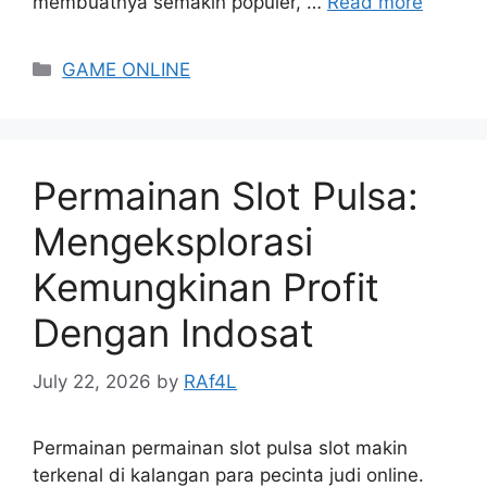
membuatnya semakin populer, …
Read more
Categories
GAME ONLINE
Permainan Slot Pulsa:
Mengeksplorasi
Kemungkinan Profit
Dengan Indosat
July 22, 2026
by
RAf4L
Permainan permainan slot pulsa slot makin
terkenal di kalangan para pecinta judi online.