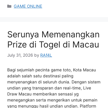
Categories
GAME ONLINE
Serunya Memenangkan
Prize di Togel di Macau
July 31, 2026
by
RAf4L
Bagi sejumlah pecinta game toto, Kota Macau
adalah salah satu destinasi paling
menyenangkan di seluruh dunia. Dengan sistem
undian yang transparan dan real-time, Live
Draw Macau memberikan sensasi yg
menegangkan serta mengerikan untuk pemain
yang menunggu hasil undian undian. Platform