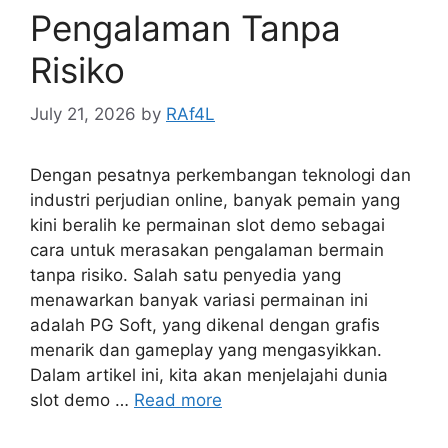
Pengalaman Tanpa
Risiko
July 21, 2026
by
RAf4L
Dengan pesatnya perkembangan teknologi dan
industri perjudian online, banyak pemain yang
kini beralih ke permainan slot demo sebagai
cara untuk merasakan pengalaman bermain
tanpa risiko. Salah satu penyedia yang
menawarkan banyak variasi permainan ini
adalah PG Soft, yang dikenal dengan grafis
menarik dan gameplay yang mengasyikkan.
Dalam artikel ini, kita akan menjelajahi dunia
slot demo …
Read more