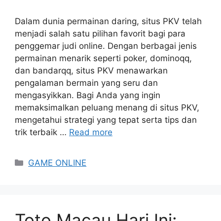
Dalam dunia permainan daring, situs PKV telah
menjadi salah satu pilihan favorit bagi para
penggemar judi online. Dengan berbagai jenis
permainan menarik seperti poker, dominoqq,
dan bandarqq, situs PKV menawarkan
pengalaman bermain yang seru dan
mengasyikkan. Bagi Anda yang ingin
memaksimalkan peluang menang di situs PKV,
mengetahui strategi yang tepat serta tips dan
trik terbaik …
Read more
Categories
GAME ONLINE
Toto Macau Hari Ini: