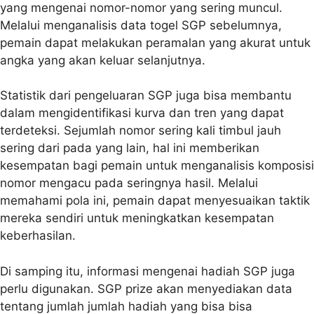
yang mengenai nomor-nomor yang sering muncul.
Melalui menganalisis data togel SGP sebelumnya,
pemain dapat melakukan peramalan yang akurat untuk
angka yang akan keluar selanjutnya.
Statistik dari pengeluaran SGP juga bisa membantu
dalam mengidentifikasi kurva dan tren yang dapat
terdeteksi. Sejumlah nomor sering kali timbul jauh
sering dari pada yang lain, hal ini memberikan
kesempatan bagi pemain untuk menganalisis komposisi
nomor mengacu pada seringnya hasil. Melalui
memahami pola ini, pemain dapat menyesuaikan taktik
mereka sendiri untuk meningkatkan kesempatan
keberhasilan.
Di samping itu, informasi mengenai hadiah SGP juga
perlu digunakan. SGP prize akan menyediakan data
tentang jumlah jumlah hadiah yang bisa bisa