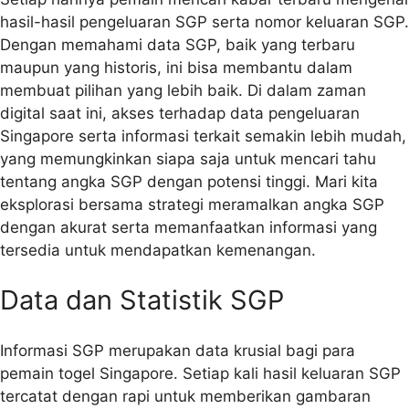
hasil-hasil pengeluaran SGP serta nomor keluaran SGP.
Dengan memahami data SGP, baik yang terbaru
maupun yang historis, ini bisa membantu dalam
membuat pilihan yang lebih baik. Di dalam zaman
digital saat ini, akses terhadap data pengeluaran
Singapore serta informasi terkait semakin lebih mudah,
yang memungkinkan siapa saja untuk mencari tahu
tentang angka SGP dengan potensi tinggi. Mari kita
eksplorasi bersama strategi meramalkan angka SGP
dengan akurat serta memanfaatkan informasi yang
tersedia untuk mendapatkan kemenangan.
Data dan Statistik SGP
Informasi SGP merupakan data krusial bagi para
pemain togel Singapore. Setiap kali hasil keluaran SGP
tercatat dengan rapi untuk memberikan gambaran