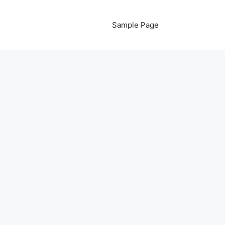
Sample Page