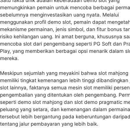
Satu fakta unik adalah keberadaan demo slot yang
memungkinkan pemain untuk mencoba berbagai perma
sebelumnya menginvestasikan uang nyata. Melalui
menggunakan profil demo slot, pemain dapat mengetah
mekanisme permainan, jenis simbol, dan fitur bonus ta
risiko kehilangan uang. Ini amat berguna, khususnya sa
mencoba slot dari pengembang seperti PG Soft dan Pr
Play, yang memberikan berbagai opsi menarik dalam s
mereka.
Meskipun sejumlah yang meyakini bahwa slot mahjong
memiliki tingkat kemenangan lebih tinggi dibandingkan 
slot lainnya, faktanya semua mesin slot memiliki perse
pengembalian yang ditentukan oleh pengembang. Per
seperti demo slot mahjong dan slot demo pragmatic me
peluang yang setara, dan kemenangan dalam permain
tersebut lebih bergantung pada keberuntungan daripad
tentang jalur pembayaran yang lebih baik.