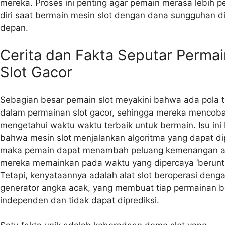
mereka. Proses ini penting agar pemain merasa lebih p
diri saat bermain mesin slot dengan dana sungguhan d
depan.
Cerita dan Fakta Seputar Perma
Slot Gacor
Sebagian besar pemain slot meyakini bahwa ada pola t
dalam permainan slot gacor, sehingga mereka mencob
mengetahui waktu waktu terbaik untuk bermain. Isu ini
bahwa mesin slot menjalankan algoritma yang dapat dip
maka pemain dapat menambah peluang kemenangan a
mereka memainkan pada waktu yang dipercaya ‘beruntu
Tetapi, kenyataannya adalah alat slot beroperasi deng
generator angka acak, yang membuat tiap permainan be
independen dan tidak dapat diprediksi.