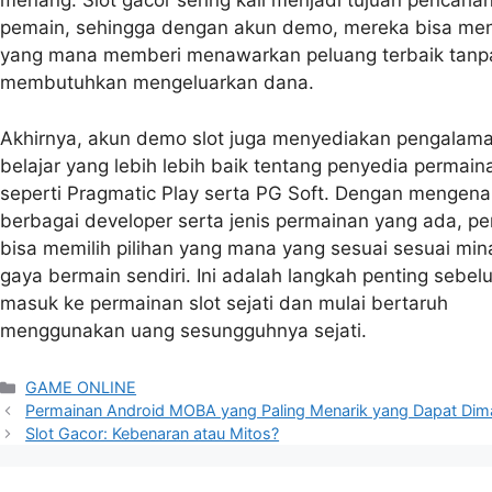
menang. Slot gacor sering kali menjadi tujuan pencaria
pemain, sehingga dengan akun demo, mereka bisa menc
yang mana memberi menawarkan peluang terbaik tanp
membutuhkan mengeluarkan dana.
Akhirnya, akun demo slot juga menyediakan pengalam
belajar yang lebih lebih baik tentang penyedia permain
seperti Pragmatic Play serta PG Soft. Dengan mengena
berbagai developer serta jenis permainan yang ada, p
bisa memilih pilihan yang mana yang sesuai sesuai min
gaya bermain sendiri. Ini adalah langkah penting sebel
masuk ke permainan slot sejati dan mulai bertaruh
menggunakan uang sesungguhnya sejati.
Categories
GAME ONLINE
Permainan Android MOBA yang Paling Menarik yang Dapat Dim
Slot Gacor: Kebenaran atau Mitos?