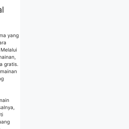
l
ama yang
ara
Melalui
mainan,
 gratis.
rmainan
ng
main
alnya,
ti
uang