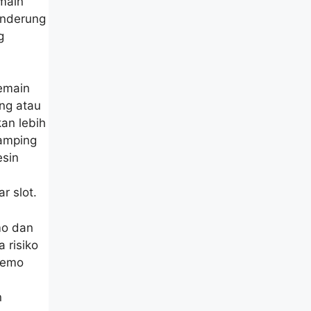
main
enderung
g
emain
ng atau
an lebih
samping
esin
r slot.
mo dan
 risiko
demo
n