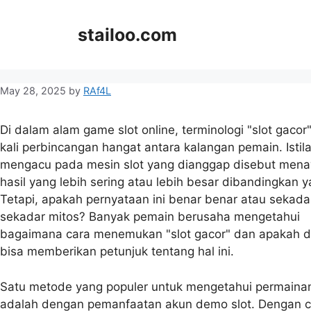
Skip
to
stailoo.com
content
May 28, 2025
by
RAf4L
Di dalam alam game slot online, terminologi "slot gacor"
kali perbincangan hangat antara kalangan pemain. Istila
mengacu pada mesin slot yang dianggap disebut men
hasil yang lebih sering atau lebih besar dibandingkan ya
Tetapi, apakah pernyataan ini benar benar atau sekada
sekadar mitos? Banyak pemain berusaha mengetahui
bagaimana cara menemukan "slot gacor" dan apakah d
bisa memberikan petunjuk tentang hal ini.
Satu metode yang populer untuk mengetahui permainan
adalah dengan pemanfaatan akun demo slot. Dengan c