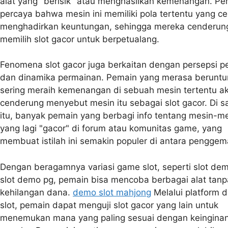
alat yang "berisik" atau menghasilkan kemenangan. Pe
percaya bahwa mesin ini memiliki pola tertentu yang c
menghadirkan keuntungan, sehingga mereka cenderun
memilih slot gacor untuk berpetualang.
Fenomena slot gacor juga berkaitan dengan persepsi p
dan dinamika permainan. Pemain yang merasa beruntu
sering meraih kemenangan di sebuah mesin tertentu ak
cenderung menyebut mesin itu sebagai slot gacor. Di 
itu, banyak pemain yang berbagi info tentang mesin-m
yang lagi "gacor" di forum atau komunitas game, yang
membuat istilah ini semakin populer di antara penggema
Dengan beragamnya variasi game slot, seperti slot de
slot demo pg, pemain bisa mencoba berbagai alat tanpa
kehilangan dana.
demo slot mahjong
Melalui platform 
slot, pemain dapat menguji slot gacor yang lain untuk
menemukan mana yang paling sesuai dengan keingina