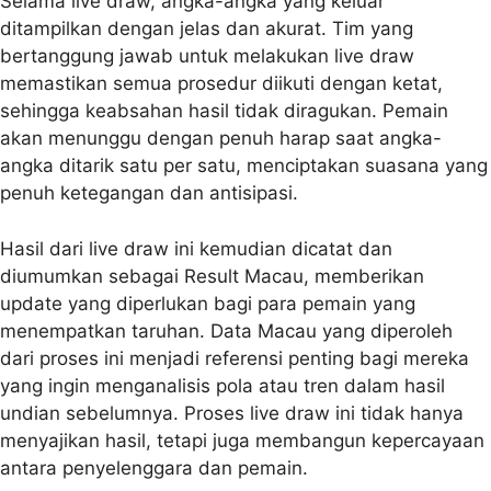
Selama live draw, angka-angka yang keluar
ditampilkan dengan jelas dan akurat. Tim yang
bertanggung jawab untuk melakukan live draw
memastikan semua prosedur diikuti dengan ketat,
sehingga keabsahan hasil tidak diragukan. Pemain
akan menunggu dengan penuh harap saat angka-
angka ditarik satu per satu, menciptakan suasana yang
penuh ketegangan dan antisipasi.
Hasil dari live draw ini kemudian dicatat dan
diumumkan sebagai Result Macau, memberikan
update yang diperlukan bagi para pemain yang
menempatkan taruhan. Data Macau yang diperoleh
dari proses ini menjadi referensi penting bagi mereka
yang ingin menganalisis pola atau tren dalam hasil
undian sebelumnya. Proses live draw ini tidak hanya
menyajikan hasil, tetapi juga membangun kepercayaan
antara penyelenggara dan pemain.