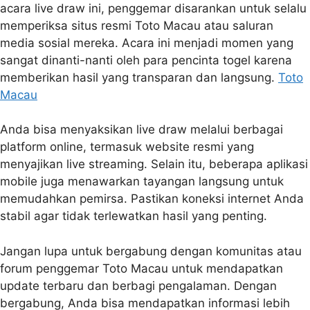
acara live draw ini, penggemar disarankan untuk selalu
memperiksa situs resmi Toto Macau atau saluran
media sosial mereka. Acara ini menjadi momen yang
sangat dinanti-nanti oleh para pencinta togel karena
memberikan hasil yang transparan dan langsung.
Toto
Macau
Anda bisa menyaksikan live draw melalui berbagai
platform online, termasuk website resmi yang
menyajikan live streaming. Selain itu, beberapa aplikasi
mobile juga menawarkan tayangan langsung untuk
memudahkan pemirsa. Pastikan koneksi internet Anda
stabil agar tidak terlewatkan hasil yang penting.
Jangan lupa untuk bergabung dengan komunitas atau
forum penggemar Toto Macau untuk mendapatkan
update terbaru dan berbagi pengalaman. Dengan
bergabung, Anda bisa mendapatkan informasi lebih