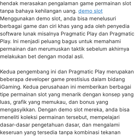
hendak merasakan pengalaman game permainan slot
tanpa bahaya kehilangan uang.
demo slot
Menggunakan demo slot, anda bisa menelusuri
berbagai game dan ciri khas yang ada oleh penyedia
software lunak misalnya Pragmatic Play dan Pragmatic
Play. Ini menjadi peluang bagus untuk memahami
permainan dan merumuskan taktik sebelum akhirnya
melakukan bet dengan modal asli.
Kedua pengembang ini dan Pragmatic Play merupakan
beberapa developer game prestisius dalam bidang
iGaming. Kedua perusahaan ini memberikan berbagai
tipe permainan slot yang menarik dengan konsep yang
luas, grafik yang memukau, dan bonus yang
mengasyikkan. Dengan demo slot mereka, anda bisa
meneliti koleksi permainan tersebut, mempelajari
dasar-dasar pengetahuan dasar, dan mengalami
keseruan yang tersedia tanpa kombinasi tekanan