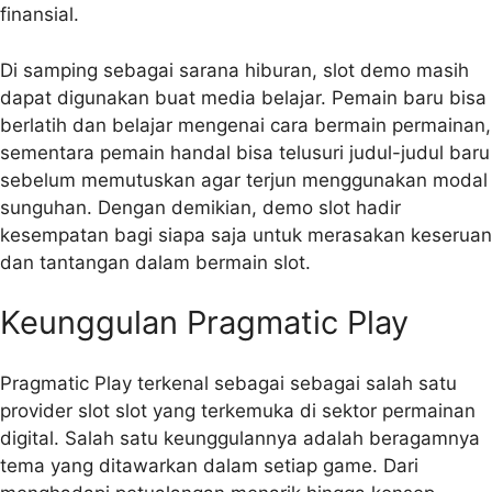
finansial.
Di samping sebagai sarana hiburan, slot demo masih
dapat digunakan buat media belajar. Pemain baru bisa
berlatih dan belajar mengenai cara bermain permainan,
sementara pemain handal bisa telusuri judul-judul baru
sebelum memutuskan agar terjun menggunakan modal
sunguhan. Dengan demikian, demo slot hadir
kesempatan bagi siapa saja untuk merasakan keseruan
dan tantangan dalam bermain slot.
Keunggulan Pragmatic Play
Pragmatic Play terkenal sebagai sebagai salah satu
provider slot slot yang terkemuka di sektor permainan
digital. Salah satu keunggulannya adalah beragamnya
tema yang ditawarkan dalam setiap game. Dari