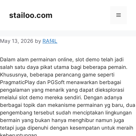
Skip
to
stailoo.com
Menu
content
May 13, 2026
by
RAf4L
Dalam alam permainan online, slot demo telah jadi
salah satu daya pikat utama bagi beberapa pemain.
Khususnya, beberapa perancang game seperti
PragmaticPlay dan PGSoft menawarkan berbagai
pengalaman yang menarik yang dapat dieksplorasi
melalui slot demo mereka sendiri. Dengan adanya
berbagai topik dan mekanisme permainan yg baru, dua
pengembang tersebut sudah menciptakan lingkungan
bermain yang bukan hanya menghibur namun juga
tetapi juga dipenuhi dengan kesempatan untuk meraih
keberuntungan.